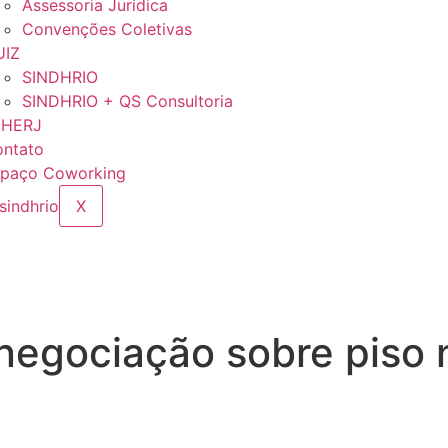
Assessoria Jurídica
Convenções Coletivas
UIZ
SINDHRIO
SINDHRIO + QS Consultoria
EHERJ
ntato
paço Coworking
X
gociação sobre piso n