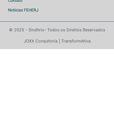
Contato
Notícias FEHERJ
© 2025 - Sindhrio
- Todos os Direitos Reservados
JOXX Consultoria | TransformAtiva