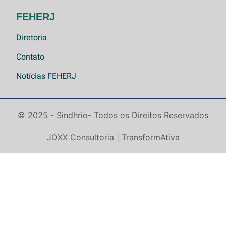
FEHERJ
Diretoria
Contato
Notícias FEHERJ
© 2025 - Sindhrio
- Todos os Direitos Reservados
JOXX Consultoria | TransformAtiva