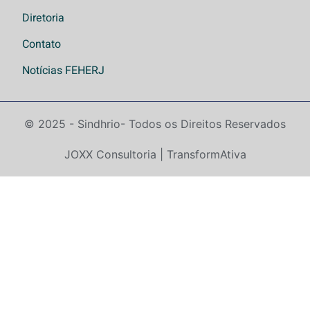
Diretoria
Contato
Notícias FEHERJ
© 2025 - Sindhrio
- Todos os Direitos Reservados
JOXX Consultoria | TransformAtiva