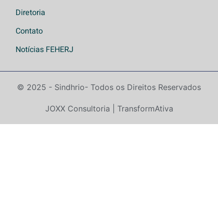
Diretoria
Contato
Notícias FEHERJ
© 2025 - Sindhrio
- Todos os Direitos Reservados
JOXX Consultoria | TransformAtiva