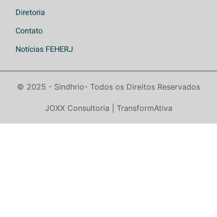
Diretoria
Contato
Notícias FEHERJ
© 2025 - Sindhrio
- Todos os Direitos Reservados
JOXX Consultoria | TransformAtiva